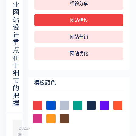
业
经验分享
网
站
网站建设
设
计
网站营销
重
点
网站优化
在
于
细
节
模板颜色
的
把
握
2022-
06-