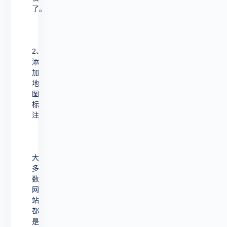
了。
2、
添
加
地
图
标
注
大
多
数
网
站
都
是