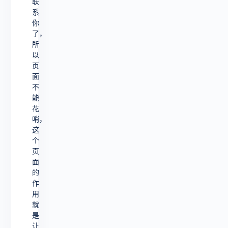
联
系
你
了，
所
以
页
面
不
能
花
哨，
这
个
页
面
的
作
用
就
是
让