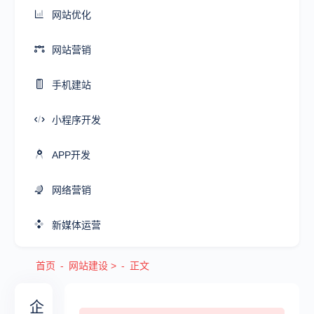
网站优化
网站营销
手机建站
小程序开发
APP开发
网络营销
新媒体运营
首页
网站建设
>
正文
企