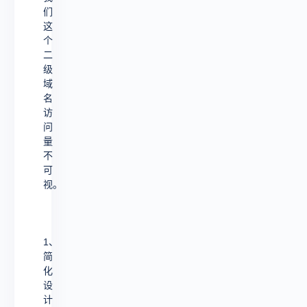
们
这
个
二
级
域
名
访
问
量
不
可
视。
1、
简
化
设
计