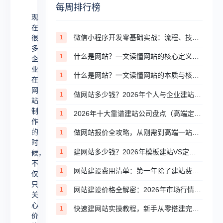
多
每周排行榜
现
企
在
业
微信小程序开发零基础实战：流程、技术、审核避坑全攻略
1
很
多
在
什么是网站？一文读懂网站的核心定义与分类
1
企
网
业
什么是网站？一文读懂网站的本质与核心价值
1
站
在
网
制
做网站多少钱？2026年个人与企业建站完整价格清单
1
站
作
制
2026年十大靠谱建站公司盘点（高端定制篇）
1
作
的
的
做网站报价全攻略，从刚需到高端一站式报价参考
1
时
时
建网站多少钱？2026年模板建站VS定制建站价格对比
1
候，
候，
不
不
网站建设费用清单：第一年除了建站费，你还将悄悄花掉这些钱
1
仅
仅
只
网站建设价格全解密：2026年市场行情与避坑指南
1
关
只
心
快速建网站实操教程，新手从零搭建完整网站步骤
1
关
价