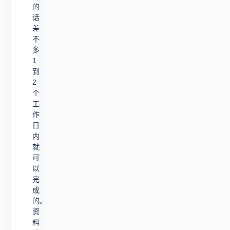
的
话
差
不
多
1
到
2
个
工
作
日
内
就
可
以
完
成
的。
资
料