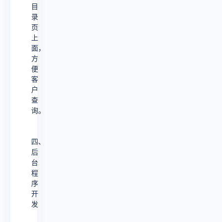
目
录
页
上
面，
方
便
客
户
查
询。
四、
后
台
程
序
开
发