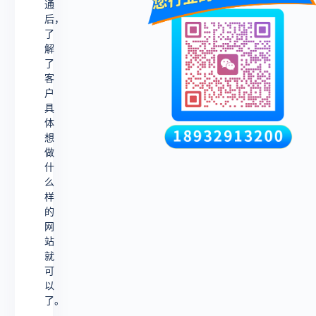
通
后，
了
解
了
客
户
具
体
想
做
什
么
样
的
网
站
就
可
以
了。