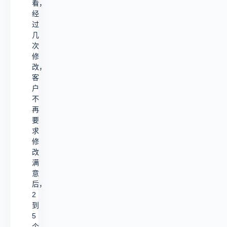
看，
经
过
几
次
修
改，
客
户
不
再
要
求
修
改
满
意
后，
2
到
5
个