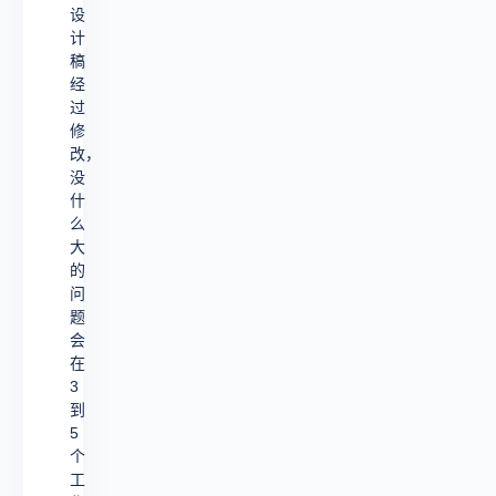
设
计
稿
经
过
修
改，
没
什
么
大
的
问
题
会
在
3
到
5
个
工