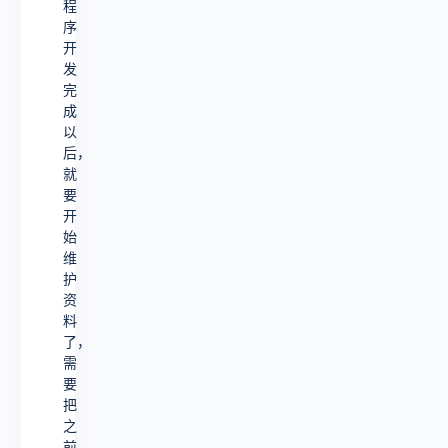
程
序
开
发
完
成
以
后，
就
要
开
始
维
护
资
料
了，
需
要
把
之
前