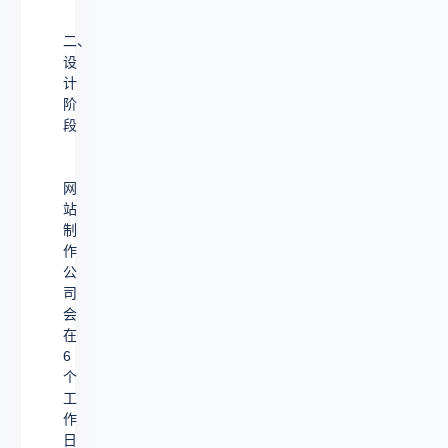
二、
设
计
阶
段
网
站
制
作
公
司
会
在
6
个
工
作
日