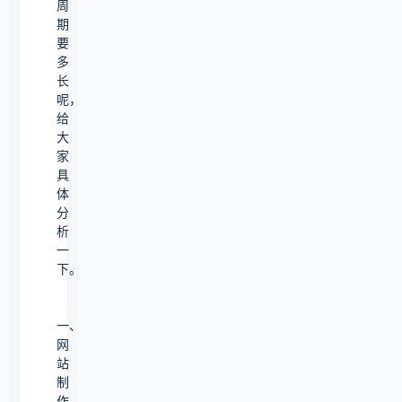
周
期
要
多
长
呢，
给
大
家
具
体
分
析
一
下。
一、
网
站
制
作