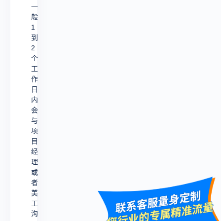
一
般
1
到
2
个
工
作
日
内
会
与
项
目
经
理
或
者
美
工
沟