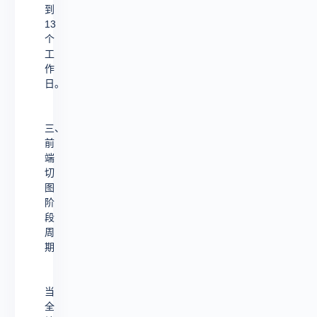
到
13
个
工
作
日。
三、
前
端
切
图
阶
段
周
期
当
全