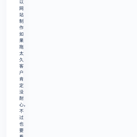
以
网
站
制
作
如
果
拖
太
久
客
户
肯
定
没
耐
心，
不
过
也
要
看