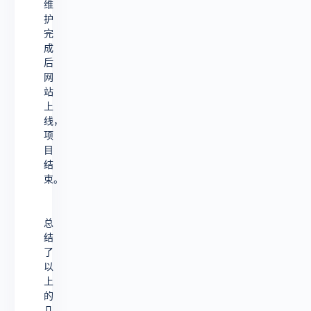
维
护
完
成
后
网
站
上
线，
项
目
结
束。
总
结
了
以
上
的
几