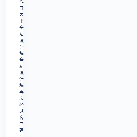
作
日
内
出
全
站
设
计
稿。
全
站
设
计
稿
再
次
经
过
客
户
确
认