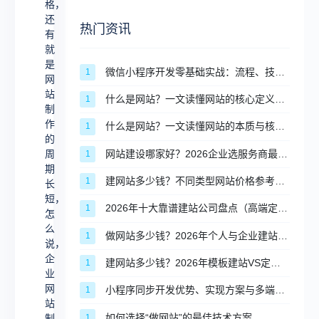
格，
心
还
热门资讯
价
有
就
格，
是
微信小程序开发零基础实战：流程、技术、审核避坑全攻略
还
1
网
有
站
什么是网站？一文读懂网站的核心定义与分类
1
制
就
作
什么是网站？一文读懂网站的本质与核心价值
1
是
的
网站建设哪家好？2026企业选服务商最全评判标准
周
1
网
期
站
建网站多少钱？不同类型网站价格参考指南
1
长
短，
制
2026年十大靠谱建站公司盘点（高端定制篇）
1
怎
作
么
做网站多少钱？2026年个人与企业建站完整价格清单
1
的
说，
企
建网站多少钱？2026年模板建站VS定制建站价格对比
1
周
业
期
网
小程序同步开发优势、实现方案与多端适配实操
1
站
长
如何选择“做网站”的最佳技术方案
1
制