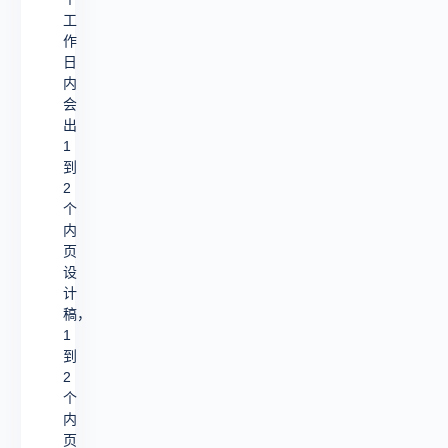
工
作
日
内
会
出
1
到
2
个
内
页
设
计
稿，
1
到
2
个
内
页