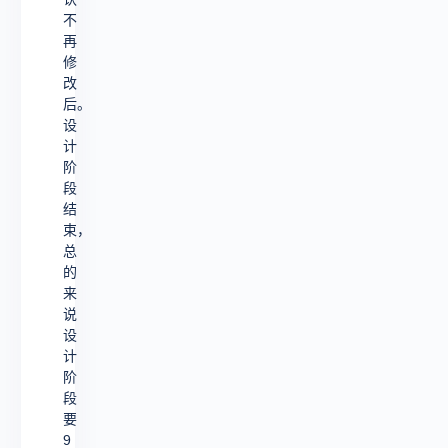
不
再
修
改
后。
设
计
阶
段
结
束，
总
的
来
说
设
计
阶
段
要
9