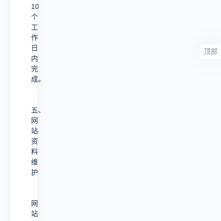
10
个
工
作
日
顶部
内
完
成。
五、
网
站
资
料
维
护
网
站