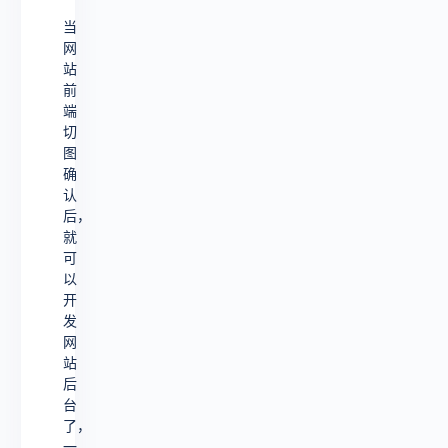
当
网
站
前
端
切
图
确
认
后，
就
可
以
开
发
网
站
后
台
了，
一