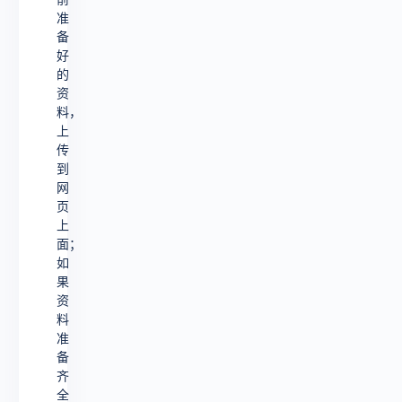
准
备
好
的
资
料，
上
传
到
网
页
上
面；
如
果
资
料
准
备
齐
全