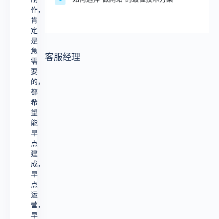
短，
作，
肯
怎
定
么
是
说，
急
客服经理
需
企
要
业
的，
都
网
希
站
望
能
制
早
作，
点
肯
建
成，
定
早
是
点
运
急
营，
需
早