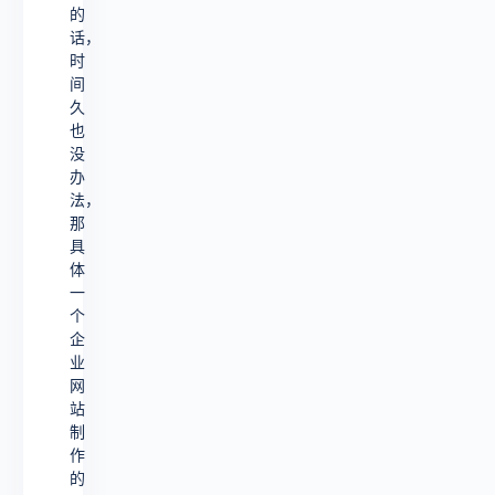
的
话，
时
间
久
也
没
办
法，
那
具
体
一
个
企
业
网
站
制
作
的