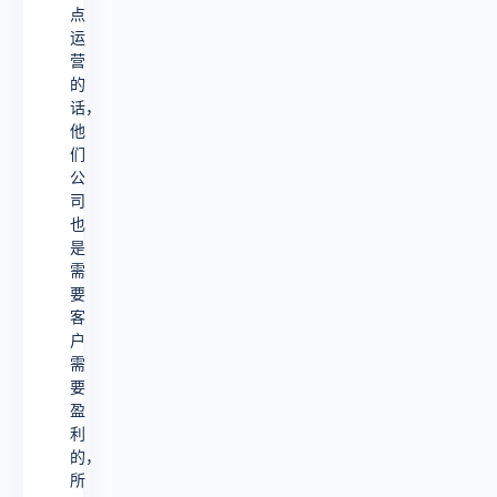
点
要
运
的，
营
都
的
话，
希
他
望
们
公
能
司
早
也
是
点
需
建
要
成，
客
户
需
要
盈
利
的，
所