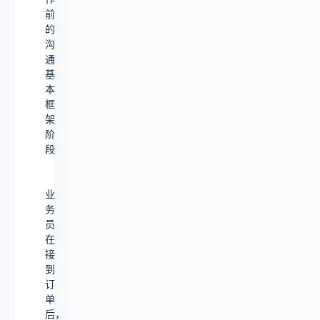
前
的
沟
通
基
本
框
架
阶
段
业
务
员
在
接
到
订
单
后，