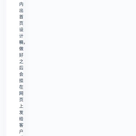
内
出
首
页
设
计
稿，
做
好
之
后
会
挂
在
网
页
上
发
给
客
户