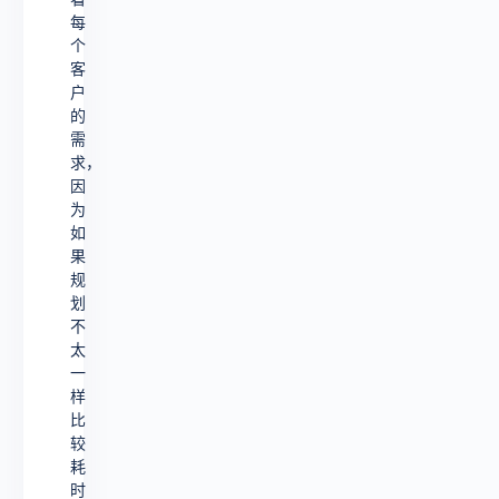
每
个
客
户
的
需
求，
因
为
如
果
规
划
不
太
一
样
比
较
耗
时