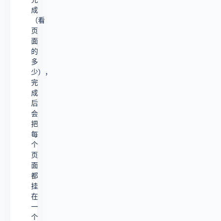
成
（看
页
面
的
多
少），
完
成
后
会
把
每
个
页
面
都
挂
在
一
个