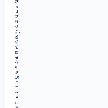
站
设
计
稿
确
认
后，
前
端
切
图
会
在
6
到
10
个
工
作
日
内
完