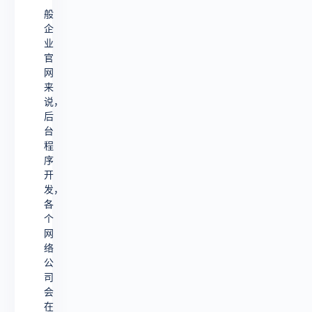
般
企
业
官
网
来
说，
后
台
程
序
开
发，
各
个
网
络
公
司
会
在