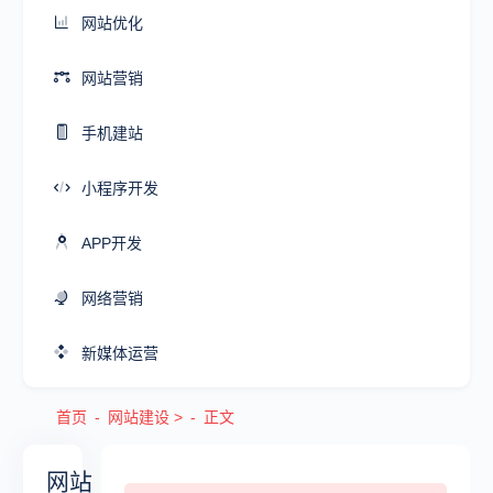
网站优化
网站营销
手机建站
小程序开发
APP开发
网络营销
新媒体运营
首页
网站建设
>
正文
网站