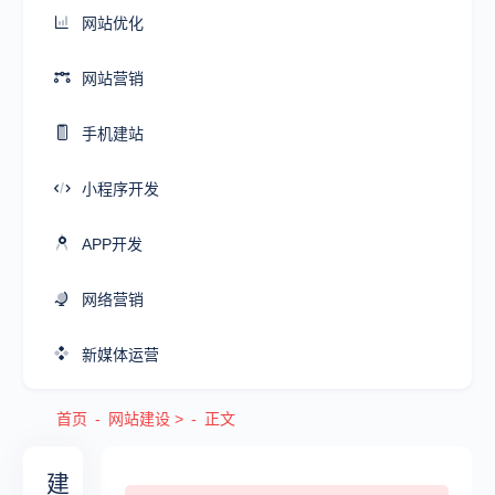
网站优化
网站营销
手机建站
小程序开发
APP开发
网络营销
新媒体运营
首页
网站建设
>
正文
建