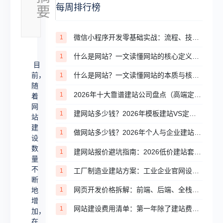
每周排行榜
要
前，
随
微信小程序开发零基础实战：流程、技术、审核避坑全攻略
1
着
什么是网站？一文读懂网站的核心定义与分类
1
网
目
站
前，
什么是网站？一文读懂网站的本质与核心价值
1
随
建
2026年十大靠谱建站公司盘点（高端定制篇）
1
着
设
网
建网站多少钱？2026年模板建站VS定制建站价格对比
1
数
站
建
量
做网站多少钱？2026年个人与企业建站完整价格清单
1
设
不
数
建网站报价避坑指南：2026低价建站套路、隐形收费全揭秘
1
量
断
不
工厂制造业建站方案：工业企业官网设计、实力展示、外贸获客专属攻略
1
地
断
网页开发价格拆解：前端、后端、全栈工程师分别值多少钱？
地
1
增
增
加，
网站建设费用清单：第一年除了建站费，你还将悄悄花掉这些钱
1
加，
在
在