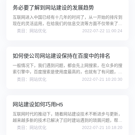
务必要了解到网站建设的发展趋势
互联网进入中国已经有十几年的时间了，从一开始的排斥到
现在的灵活运用，在给我们的信息交流等方面不仅带来了诸
多便利但同时也给社会带来了
类目：网站优化
2022-07-22 11:00:24
如何使公司网站建设保持在百度中的排名
一般情况下，我们遇到问题，都会先上网搜索，在众多的搜
索引擎中，百度搜索是使用度最高的，也就有了有问题，找
百度这一说法。现在大大小小
类目：网站优化
2022-07-21 10:20:30
网站建设如何巧用H5
互联网时代的推动下，随着网站建设技术不断进步与更新，
越来越多新的技术已解决了旧时建站遇到的琐屑问题，帮助
企业更加快速方便地实现建站
类目：网站优化
2022-07-21 10:18:20