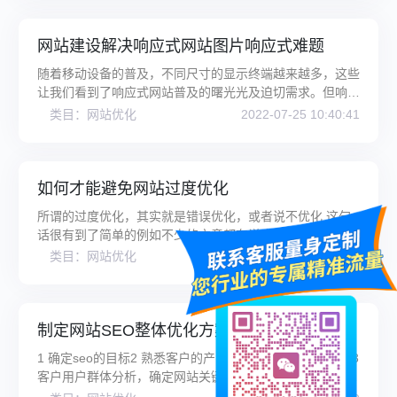
网站建设解决响应式网站图片响应式难题
随着移动设备的普及，不同尺寸的显示终端越来越多，这些
让我们看到了响应式网站普及的曙光光及迫切需求。但响应
式网站一个**要解决的问题：
类目：网站优化
2022-07-25 10:40:41
如何才能避免网站过度优化
所谓的过度优化，其实就是错误优化，或者说不优化 这句
话很有到了简单的例如不少的文章都在说合理使用
H1,H2,H3 那么错误优化就是没有合理
类目：网站优化
2022-07-25 10:39:55
制定网站SEO整体优化方案的七个要素
1 确定seo的目标2 熟悉客户的产品和服务，研究竞争对手3
客户用户群体分析，确定网站关键词4 网站修改和网站内部
优化5 网站外链建设6 分解S