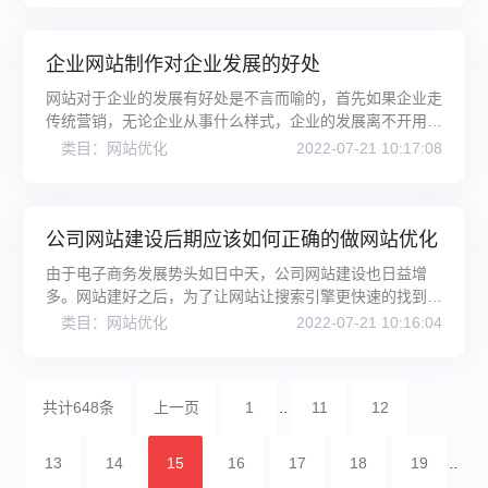
企业网站制作对企业发展的好处
网站对于企业的发展有好处是不言而喻的，首先如果企业走
传统营销，无论企业从事什么样式，企业的发展离不开用户
的支持，由于传统营销的局域
类目：网站优化
2022-07-21 10:17:08
公司网站建设后期应该如何正确的做网站优化
由于电子商务发展势头如日中天，公司网站建设也日益增
多。网站建好之后，为了让网站让搜索引擎更快速的找到网
站，有好的排名，企业对网站的
类目：网站优化
2022-07-21 10:16:04
共计648条
上一页
1
..
11
12
13
14
15
16
17
18
19
..