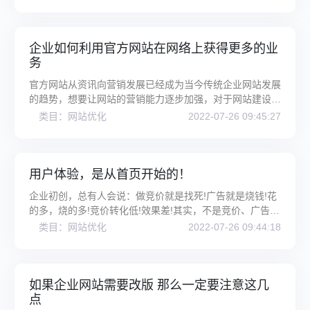
企业如何利用官方网站在网络上获得更多的业
务
官方网站从资讯向营销发展已经成为当今传统企业网站发展
的趋势，想要让网站的营销能力逐步加强，对于网站建设公
司来说，除了网站设计上下功
类目：网站优化
2022-07-26 09:45:27
用户体验，是从首页开始的！
企业初创，总有人会说：做竞价就是找死!广告就是烧钱!花
的多，烧的多!竞价转化低!效果差!其实，不是竞价、广告效
果不好，而是你的首页没有
类目：网站优化
2022-07-26 09:44:18
如果企业网站需要改版 那么一定要注意这几
点