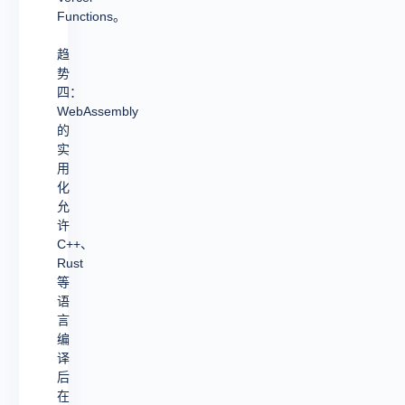
Functions。
趋
势
四：
WebAssembly
的
实
用
化
允
许
C++、
Rust
等
语
言
编
译
后
在