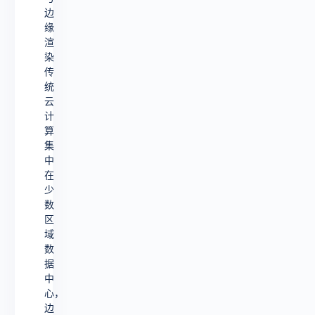
边
缘
渲
染
传
统
云
计
算
集
中
在
少
数
区
域
数
据
中
心，
边