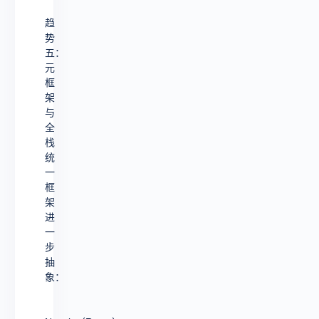
趋
势
五：
元
框
架
与
全
栈
统
一
框
架
进
一
步
抽
象：