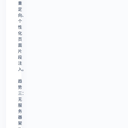
重
定
向、
个
性
化
页
面
片
段
注
入。
趋
势
三：
无
服
务
器
架