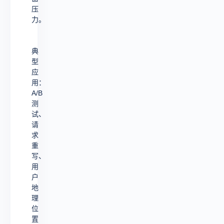
压
力。
典
型
应
用：
A/B
测
试、
请
求
重
写、
用
户
地
理
位
置