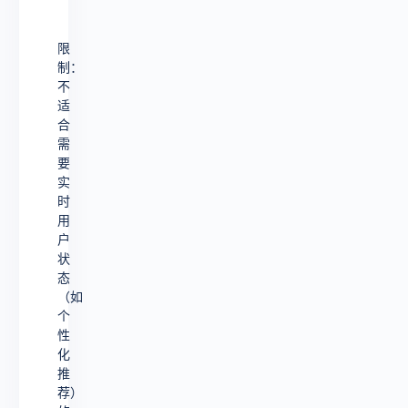
限
制：
不
适
合
需
要
实
时
用
户
状
态
（如
个
性
化
推
荐）