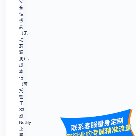
安
全
性
极
高
（无
动
态
漏
洞）、
成
本
低
（可
托
管
于
S3
或
Netlify
免
费