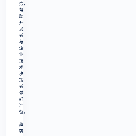
势，
帮
助
开
发
者
与
企
业
技
术
决
策
者
做
好
准
备。
趋
势