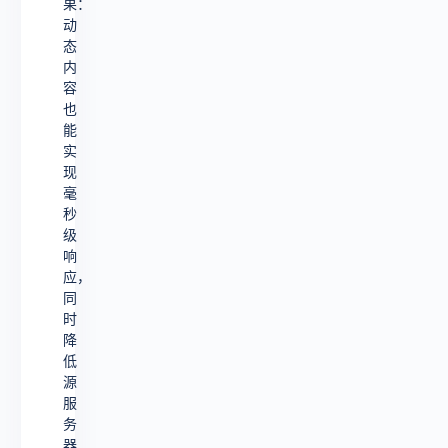
果：
动
态
内
容
也
能
实
现
毫
秒
级
响
应，
同
时
降
低
源
服
务
器