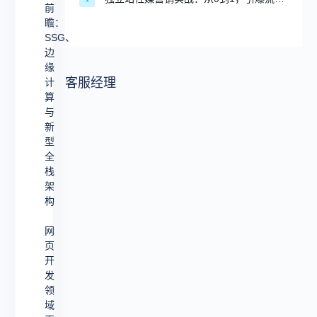
前
网
瞻：
SSG、
页
边
开
缘
客服经理
计
发
算
趋
与
势
新
型
前
全
瞻：
栈
架
SSG、
构
边
网
缘
页
计
开
算
发
领
与
域