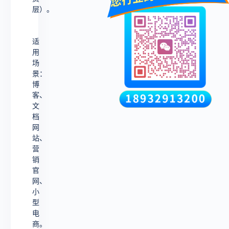
层）。
适
用
场
景：
博
客、
文
档
网
站、
营
销
官
网、
小
型
电
商。