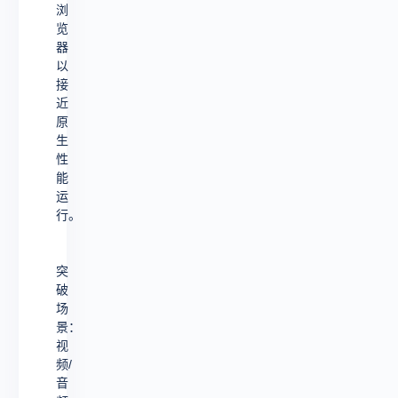
浏
览
器
以
接
近
原
生
性
能
运
行。
突
破
场
景：
视
频/
音