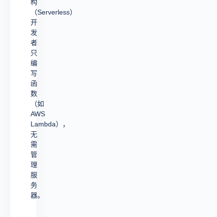
构
（Serverless）
开
发
者
只
编
写
函
数
（如
AWS
Lambda），
无
需
管
理
服
务
器。