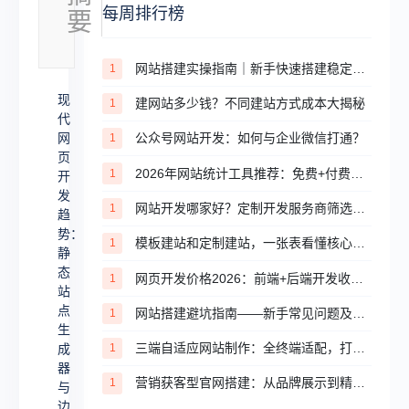
每周排行榜
要
代
网
网站搭建实操指南｜新手快速搭建稳定合规网站的完整步骤
1
页
现
建网站多少钱？不同建站方式成本大揭秘
1
开
代
发
网
公众号网站开发：如何与企业微信打通？
1
页
趋
2026年网站统计工具推荐：免费+付费，适配不同场景
1
开
势：
发
网站开发哪家好？定制开发服务商筛选避坑攻略
1
静
趋
势：
态
模板建站和定制建站，一张表看懂核心区别
1
静
站
态
网页开发价格2026：前端+后端开发收费明细
1
站
点
点
网站搭建避坑指南——新手常见问题及解决方案
1
生
生
三端自适应网站制作：全终端适配，打造极致全域浏览体验
成
1
成
器
器
营销获客型官网搭建：从品牌展示到精准转化，打造企业私域获客闭环
1
与
与
边