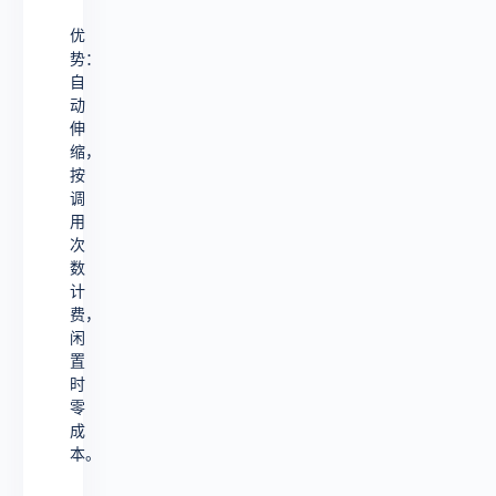
优
势：
自
动
伸
缩，
按
调
用
次
数
计
费，
闲
置
时
零
成
本。