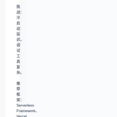
挑
战：
冷
启
动
延
迟，
调
试
工
具
复
杂。
推
荐
框
架：
Serverless
Framework、
Vercel