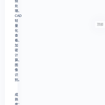
频
处
理、
CAD
轻
顶部
量
化
查
看、
加
密
计
算、
图
像
识
别。
成
熟
度：