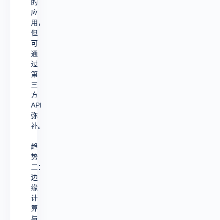
的
应
用，
但
可
通
过
第
三
方
API
弥
补。
趋
势
二：
边
缘
计
算
与