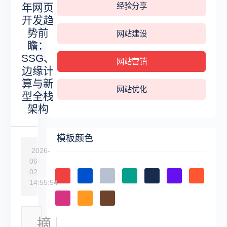
年网页
经验分享
开发趋
势前
网站建设
瞻：
SSG、
网站营销
边缘计
算与新
网站优化
型全栈
架构
模板颜色
2026-
06-
02
14:55:54
摘
现