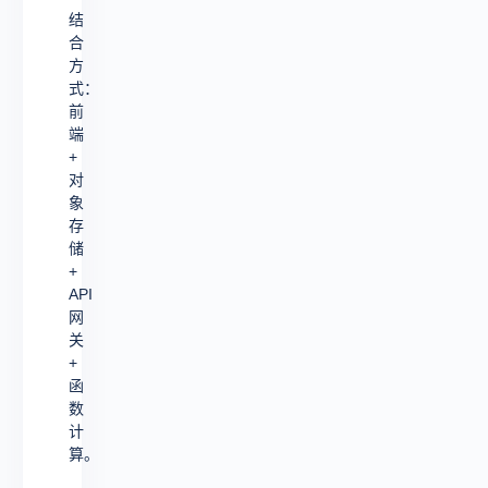
结
合
方
式：
前
端
+
对
象
存
储
+
API
网
关
+
函
数
计
算。