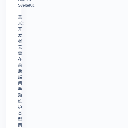
SvelteKit。
意
义：
开
发
者
无
需
在
前
后
端
间
手
动
维
护
类
型
同