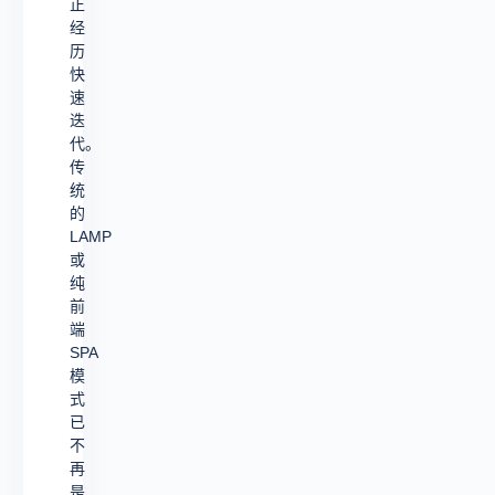
新
正
经
型
历
全
快
速
栈
迭
架
代。
构
传
统
网
的
页
LAMP
或
开
纯
发
前
端
领
SPA
模
式
已
不
再
是