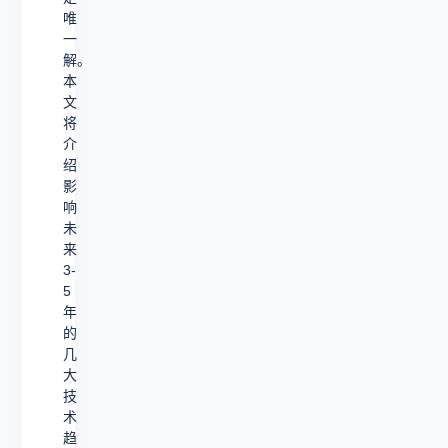
唯
一
解。
本
文
将
介
绍
影
响
未
来
3-
5
年
的
几
大
技
术
趋