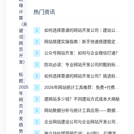
缘
边
热门资讯
计
缘
算
（关
计
如何选择靠谱的网站开发公司｜建站公司挑选标准与避坑指南
1
键
算
词：
网站搭建实操指南｜新手快速搭建稳定合规网站的完整步骤
1
网
（关
页
键
公众号网站开发：如何与企业微信打通？
1
开
词：
发）
防坑必读：专业网站开发公司的甄别标准与合作流程
1
网
标
如何选择靠谱的网站开发公司？挑选标准与避坑指南
1
页
题：
2025
2026年网站统计工具推荐：免费+付费，适配不同场景
1
开
年
发）
建网站多少钱？不同建站方式成本大揭秘
1
网
页
标
网站数据分析与统计工具应用——数据驱动网站优化
1
开
题：
发
企业网站建设公司与企业网站开发公司的区别，企业该如何抉择？
1
2025
趋
势
独立站社媒营销实战：从0到1，引爆流量与转化
年
1