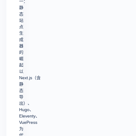
一：
静
态
站
点
生
成
器
的
崛
起
以
Next.js（含
静
态
导
出）、
Hugo、
Eleventy、
VuePress
为
代