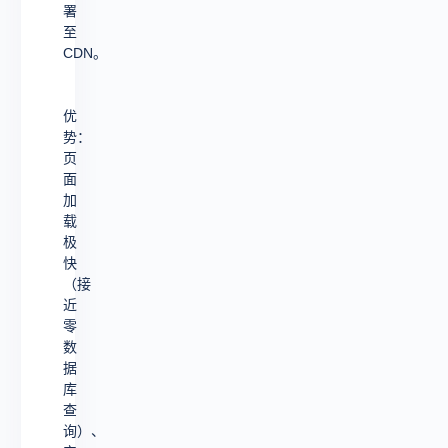
署
至
CDN。
优
势：
页
面
加
载
极
快
（接
近
零
数
据
库
查
询）、