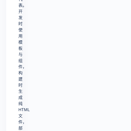
表。
开
发
时
使
用
模
板
与
组
件，
构
建
时
生
成
纯
HTML
文
件，
部