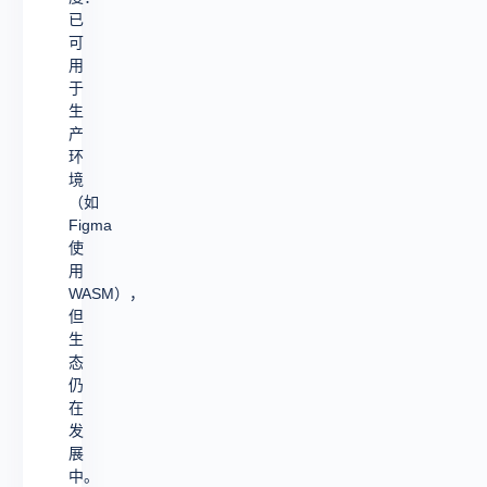
已
可
用
于
生
产
环
境
（如
Figma
使
用
WASM），
但
生
态
仍
在
发
展
中。