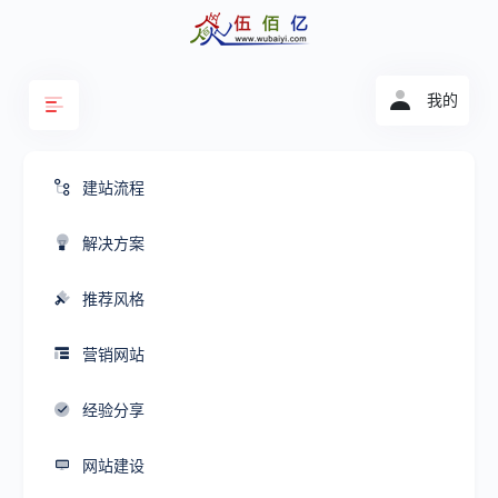
我的
建站流程
解决方案
推荐风格
营销网站
经验分享
网站建设