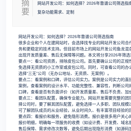
摘
网站开发公司：如何选择？2026年靠谱公司筛选
要
复杂功能需求、定制
网站开发公司：如何选择？2026年靠谱公司筛选指南
很多企业和个人在建网站时，会选择找专业的网站开发公司合
务和更稳定的技术支持。但目前市场上的网站开发公司鱼龙混
出现开发质量差、售后无保障等问题。本文将分享2026年筛
要点一：看公司资质，排除皮包公司。首先要确认公司的正规
免选择无资质的小工作室或皮包公司。同时，可查看公司的办
选择“三无”公司（无办公地址、无资质、无案例）。
要点二：看案例和口碑，评估公司实力。案例是公司实力的直
案例，查看案例的设计水平、功能完整性、兼容性，判断公司
口碑，查看是否有负面评价（如开发质量差、售后不负责、加
要点三：看团队配置，确保专业能力。网站开发需要完整的团
择公司时，要了解其团队配置，避免选择一人多职、团队规模
可了解团队成员的从业经验，从业时间久、有丰富项目经验的
要点四：看报价和服务，避免隐形消费。报价是很多用户关心
报价明细，明确每一项服务的收费（如设计费、开发费、域名
售后保障、需求修改次数等，避免后期出现隐形消费（如源码加