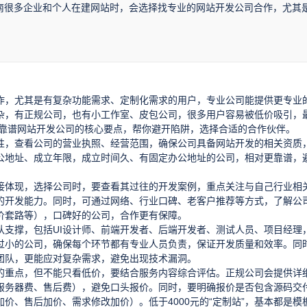
指南很多企业和个人在建网站时，会选择找专业的网站开发公司合作，尤其
作，尤其是有复杂功能需求、定制化需求的用户，专业公司能提供更专业
杂，有正规公司，也有小工作室、皮包公司，很多用户容易被低价吸引，
选靠谱网站开发公司的核心要点，帮你避开陷阱，选择合适的合作伙伴。
性，查看公司的营业执照、经营范围，确保公司具备网站开发的相关资质
公地址、成立年限，成立时间久、有固定办公地址的公司，相对更靠谱，
接体现，选择公司时，要查看其过往的开发案例，重点关注与自己行业相
的开发能力。同时，可通过网络、行业口碑、老客户推荐等方式，了解公
价套路等），口碑好的公司，合作更有保障。
队支撑，包括UI设计师、前端开发者、后端开发者、测试人员、项目经理
过小的公司，确保每个环节都有专业人员负责，保证开发质量和效率。同
团队，更能应对复杂需求，避免出现技术漏洞。
的重点，但不能只看低价，要结合服务内容综合评估。正规公司会提供详
服务器费、售后费），避免口头报价。同时，要明确报价是否包含源码交
价、售后加价、需求修改加价）。低于4000元的“定制站”，基本都是模