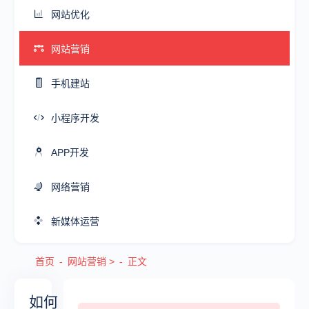
网站优化
网站营销
手机建站
小程序开发
APP开发
网络营销
新媒体运营
首页
网站营销
>
正文
如何