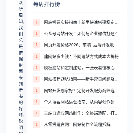
众
每周排行榜
我
所
们
周
知，
总
网站搭建实操指南｜新手快速搭建稳定合规网站的完整步骤
1
我
是
公众号网站开发：如何与企业微信打通？
1
们
依
总
网页开发价格2026：前端+后端开发收费明细
1
是
据
依
建网站多少钱？不同建站方式成本大揭秘
1
封
据
封
面
模板建站和定制建站，一张表看懂核心区别
1
面
来
来
网站搭建避坑指南——新手常见问题及解决方案
1
判
判
断
网站开发哪家好？定制开发服务商筛选避坑攻略
1
断
书
个人博客网站运营指南：从内容创作到流量变现
1
书
的
好
的
三端自适应网站制作：全终端适配，打造极致全域浏览体验
1
坏，
好
聪
从零搭建官网：网站制作全流程拆解
1
明
坏，