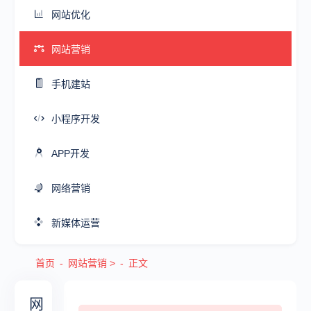
网站优化
网站营销
手机建站
小程序开发
APP开发
网络营销
新媒体运营
首页
网站营销
>
正文
网