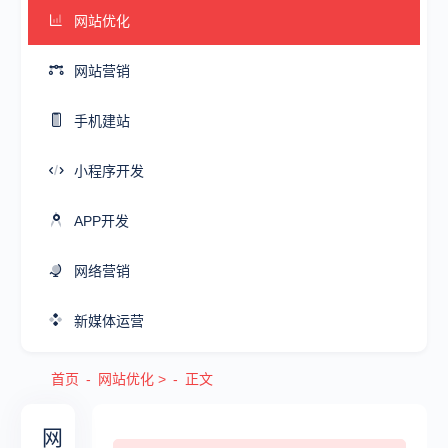
网站优化
网站营销
手机建站
小程序开发
APP开发
网络营销
新媒体运营
首页
网站优化
>
正文
网