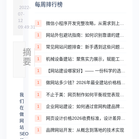
每周排行榜
2022-
07-
12
微信小程序开发完整攻略，从需求到上线全流程详解
1
09:49:31
网站外包避坑指南：如何识别靠谱的建站服务商
1
常见网站问题排查：新手遇到这些问题，不用慌
1
摘
机械设备建站：聚焦实力展示，赋能工业企业精准获客
1
要
我
【网站建设哪家好】—— 一份科学的选择方法论
1
们
在
做网站多少钱？2026年最全建站价格档位与适配场景解析
1
做
不止于美：网页制作如何平衡视觉表现与功能体验？
我
1
网
们
企业网站建设：如何通过官网构建品牌信任壁垒
1
在
站
做
SEO
网页设计价格2026收费标准，设计差异决定报价高低
1
网
优
站
品牌网站开发：从概念到落地的技术实现
1
SEO
化