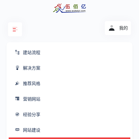
我的
建站流程
解决方案
推荐风格
营销网站
经验分享
网站建设