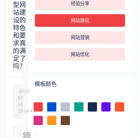
型网
经验分享
站建
设的
网站建设
特色
和要
网站营销
求真
的满
网站优化
足了
吗？
模板颜色
2022-
07-
08
10:14:44
摘
营