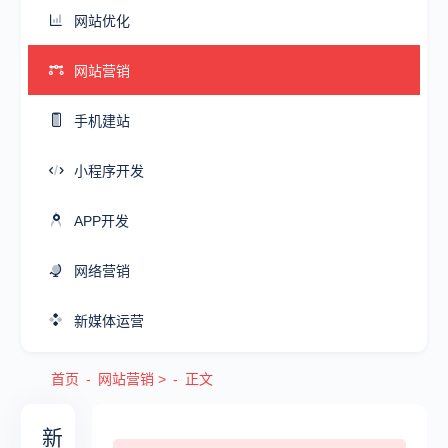
网站优化
网站营销
手机建站
小程序开发
APP开发
网络营销
新媒体运营
首页
网站营销
>
正文
新