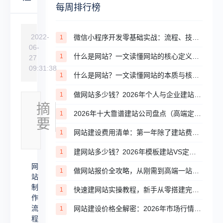
每周排行榜
2022-
微信小程序开发零基础实战：流程、技术、审核避坑全攻略
1
06-
什么是网站？一文读懂网站的核心定义与分类
1
27
09:31:38
什么是网站？一文读懂网站的本质与核心价值
1
做网站多少钱？2026年个人与企业建站完整价格清单
1
摘
网
2026年十大靠谱建站公司盘点（高端定制篇）
1
要
站
网站建设费用清单：第一年除了建站费，你还将悄悄花掉这些钱
1
制
建网站多少钱？2026年模板建站VS定制建站价格对比
1
作
网
流
做网站报价全攻略，从刚需到高端一站式报价参考
1
站
程
制
快速建网站实操教程，新手从零搭建完整网站步骤
1
作
是
流
网站建设价格全解密：2026年市场行情与避坑指南
1
一
程