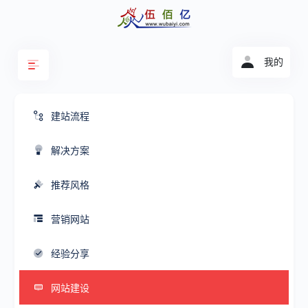
我的
建站流程
解决方案
推荐风格
营销网站
经验分享
网站建设