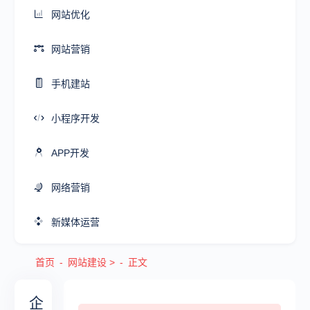
网站优化
网站营销
手机建站
小程序开发
APP开发
网络营销
新媒体运营
首页
网站建设
>
正文
企