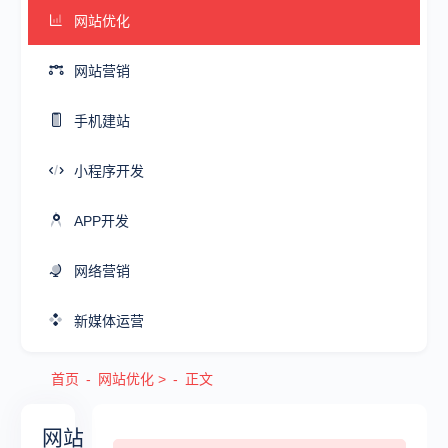
网站优化
网站营销
手机建站
小程序开发
APP开发
网络营销
新媒体运营
首页
网站优化
>
正文
网站