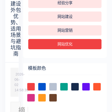
建设
经验分享
外包
优
网站建设
势、
适用
网站营销
场景
与避
网站优化
坑指
南
模板颜色
2026-
06-
02
14:58:35
摘
网