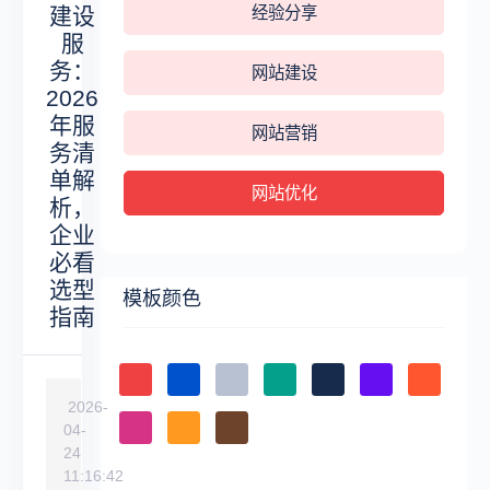
建设
经验分享
服
务：
网站建设
2026
年服
网站营销
务清
单解
网站优化
析，
企业
必看
选型
模板颜色
指南
2026-
04-
24
11:16:42