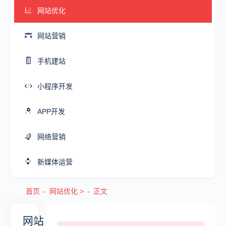
网站优化
网站营销
手机建站
小程序开发
APP开发
网络营销
新媒体运营
首页
网站优化
>
正文
网站